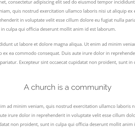
et, consectetur adipiscing elit sed do eiusmod tempor incididunt
niam, quis nostrud exercitation ullamco laboris nisi ut aliquip 
ehenderit in voluptate velit esse cillum dolore eu fugiat nulla pari
in culpa qui officia deserunt mollit anim id est laborum.
idunt ut labore et dolore magna aliqua. Ut enim ad minim veniam
uip ex ea commodo consequat. Duis aute irure dolor in reprehenderi
 pariatur. Excepteur sint occaecat cupidatat non proident, sunt in 
A church is a community
m ad minim veniam, quis nostrud exercitation ullamco laboris nis
 irure dolor in reprehenderit in voluptate velit esse cillum dolor
atat non proident, sunt in culpa qui officia deserunt mollit anim 