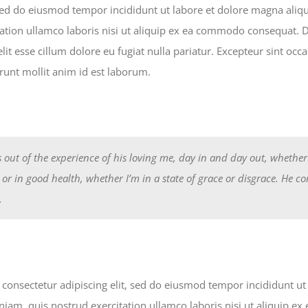
 sed do eiusmod tempor incididunt ut labore et dolore magna ali
ation ullamco laboris nisi ut aliquip ex ea commodo consequat. Du
lit esse cillum dolore eu fugiat nulla pariatur. Excepteur sint occ
erunt mollit anim id est laborum.
 out of the experience of his loving me, day in and day out, whether
k or in good health, whether I’m in a state of grace or disgrace. He c
.
consectetur adipiscing elit, sed do eiusmod tempor incididunt u
niam, quis nostrud exercitation ullamco laboris nisi ut aliquip 