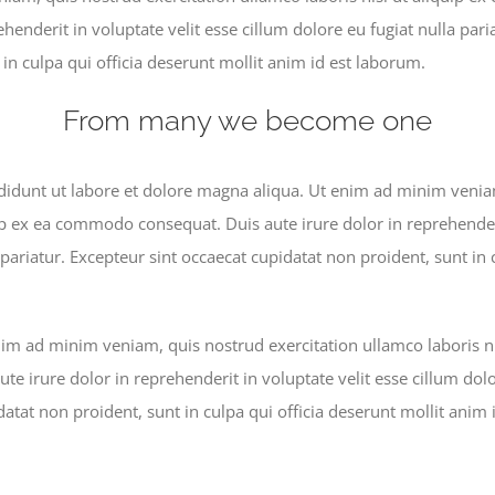
ehenderit in voluptate velit esse cillum dolore eu fugiat nulla pari
in culpa qui officia deserunt mollit anim id est laborum.
From many we become one
idunt ut labore et dolore magna aliqua. Ut enim ad minim veniam
uip ex ea commodo consequat. Duis aute irure dolor in reprehenderi
 pariatur. Excepteur sint occaecat cupidatat non proident, sunt in 
m ad minim veniam, quis nostrud exercitation ullamco laboris nis
 irure dolor in reprehenderit in voluptate velit esse cillum dolor
atat non proident, sunt in culpa qui officia deserunt mollit anim 