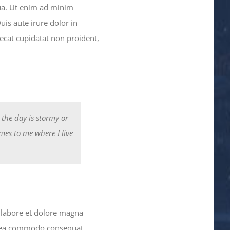
qua. Ut enim ad minim
is aute irure dolor in
aecat cupidatat non proident,
 the day is stormy or
omes to me where I live
t labore et dolore magna
ex ea commodo consequat.