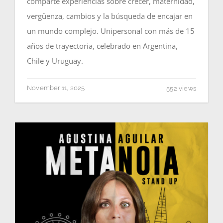
comparte experiencias sobre crecer, maternidad,
vergüenza, cambios y la búsqueda de encajar en
un mundo complejo. Unipersonal con más de 15
años de trayectoria, celebrado en Argentina,
Chile y Uruguay.
November 11, 2025
552 views