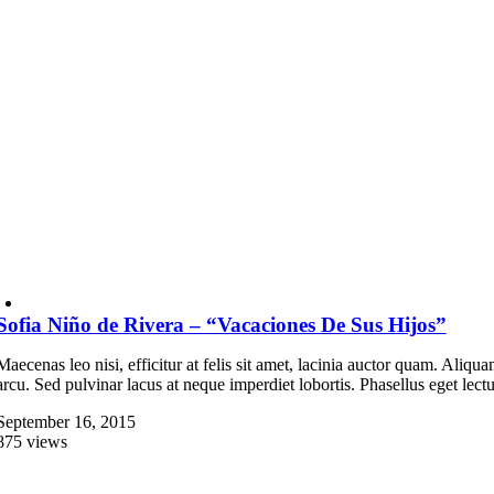
Sofia Niño de Rivera – “Vacaciones De Sus Hijos”
Maecenas leo nisi, efficitur at felis sit amet, lacinia auctor quam. Aliq
arcu. Sed pulvinar lacus at neque imperdiet lobortis. Phasellus eget lectus
September 16, 2015
875 views