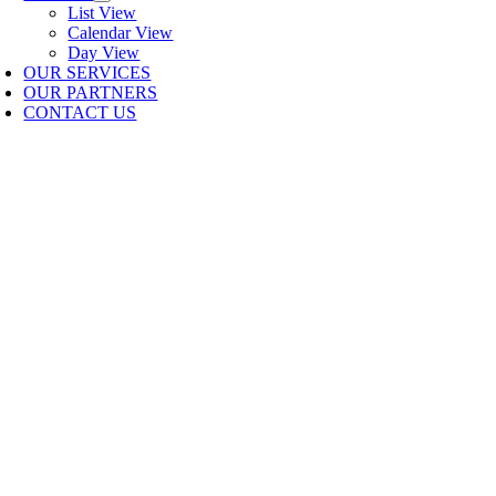
List View
Calendar View
Day View
OUR SERVICES
OUR PARTNERS
CONTACT US