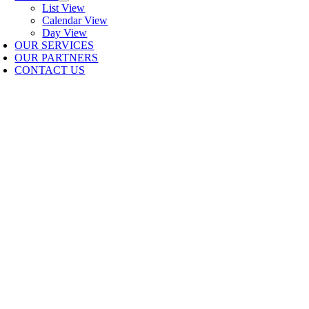
List View
Calendar View
Day View
OUR SERVICES
OUR PARTNERS
CONTACT US