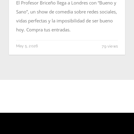
El Profesor Briceño llega a Londres con “Bueno y
Sano”, un show de comedia sobre redes sociales,
vidas perfectas y la imposibilidad de ser bueno
hoy. Compra tus entradas.
May 5, 2026
79 views