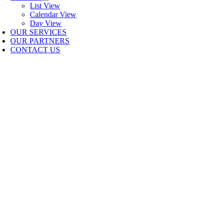
List View
Calendar View
Day View
OUR SERVICES
OUR PARTNERS
CONTACT US